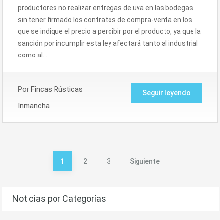
productores no realizar entregas de uva en las bodegas
sin tener firmado los contratos de compra-venta en los
que se indique el precio a percibir por el producto, ya que la
sanción por incumplir esta ley afectará tanto al industrial
como al…
Por
Fincas Rústicas
Seguir leyendo
Inmancha
Paginación
1
2
3
Siguiente
de
entradas
Noticias por Categorías