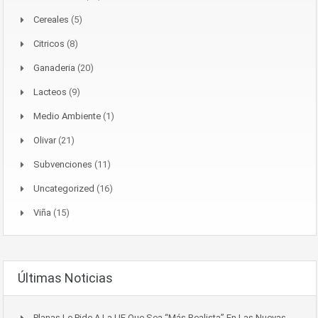
Cereales
(5)
Citricos
(8)
Ganaderia
(20)
Lacteos
(9)
Medio Ambiente
(1)
Olivar
(21)
Subvenciones
(11)
Uncategorized
(16)
Viña
(15)
Últimas Noticias
Planas Le Pide A La UE Que Sea “más Realista” En Las Nuevas