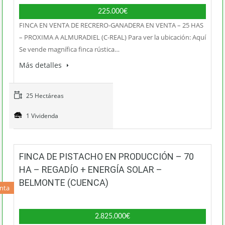
225.000€
FINCA EN VENTA DE RECRERO-GANADERA EN VENTA – 25 HAS
– PROXIMA A ALMURADIEL (C-REAL) Para ver la ubicación: Aquí
Se vende magnífica finca rústica…
Más detalles
25 Hectáreas
1 Vividenda
FINCA DE PISTACHO EN PRODUCCIÓN – 70
HA – REGADÍO + ENERGÍA SOLAR –
BELMONTE (CUENCA)
nta
2.825.000€