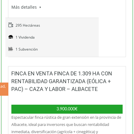
Más detalles
295 Hectáreas
1 Vividenda
1 Subvención
FINCA EN VENTA FINCA DE 1.309 HA CON
RENTABILIDAD GARANTIZADA (EÓLICA +
ad,
PAC) – CAZA Y LABOR – ALBACETE
3.900.000€
Espectacular finca rústica de gran extensión en la provincia de
Albacete, ideal para inversores que buscan rentabilidad
inmediata, diversificación (agrícola + cinegética) y