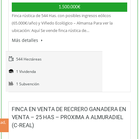
1.500.000€
Finca rústica de 544 Has. con posibles ingresos eólicos
(65.000€/año) y Viñedo Ecológico – Almansa Para ver la
ubicación: Aquí Se vende finca rústica de…
Más detalles
544 Hectáreas
1 Vividenda
1 Subvención
FINCA EN VENTA DE RECRERO GANADERA EN
VENTA – 25 HAS – PROXIMA A ALMURADIEL
ad,
(C-REAL)