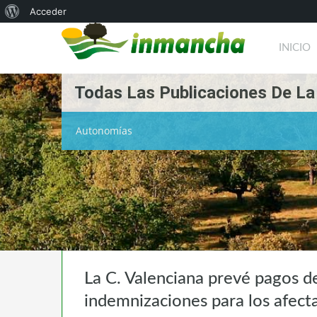
Acerca
Acceder
de
INICIO
WordPress
Todas Las Publicaciones De La
Autonomías
La C. Valenciana prevé pagos d
indemnizaciones para los afecta