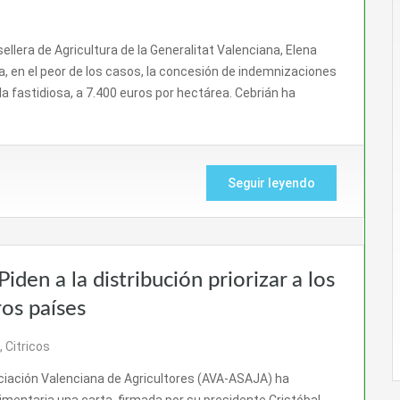
llera de Agricultura de la Generalitat Valenciana, Elena
 en el peor de los casos, la concesión de indemnizaciones
la fastidiosa, a 7.400 euros por hectárea. Cebrián ha
Seguir leyendo
iden a la distribución priorizar a los
ros países
,
Citricos
ciación Valenciana de Agricultores (AVA-ASAJA) ha
limentaria una carta, firmada por su presidente Cristóbal