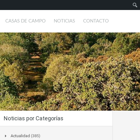
Busc
CASAS DE CAMPO
NOTICIAS
CONTACTO
Noticias por Categorías
Actualidad
(385)