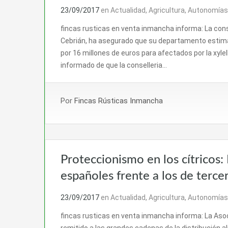
23/09/2017
en
Actualidad
,
Agricultura
,
Autonomías
fincas rusticas en venta inmancha informa: La conse
Cebrián, ha asegurado que su departamento estima,
por 16 millones de euros para afectados por la xylel
informado de que la conselleria…
Por
Fincas Rústicas Inmancha
Proteccionismo en los cítricos: P
españoles frente a los de terce
23/09/2017
en
Actualidad
,
Agricultura
,
Autonomías
fincas rusticas en venta inmancha informa: La Aso
remitido a las grandes cadenas de la distribución a