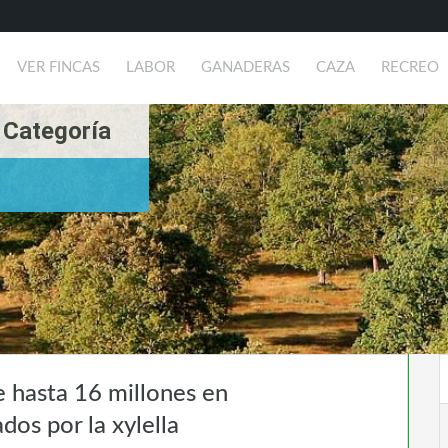
VER FINCAS
LABOR
GANADERAS
CAZA
RECREO
 Categoría
e hasta 16 millones en
dos por la xylella