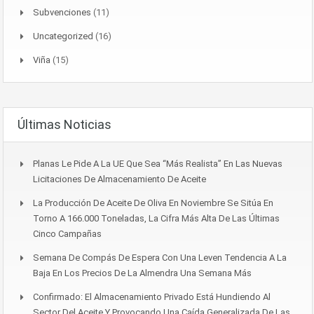
Subvenciones
(11)
Uncategorized
(16)
Viña
(15)
Últimas Noticias
Planas Le Pide A La UE Que Sea “más Realista” En Las Nuevas
Licitaciones De Almacenamiento De Aceite
La Producción De Aceite De Oliva En Noviembre Se Sitúa En
Torno A 166.000 Toneladas, La Cifra Más Alta De Las Últimas
Cinco Campañas
Semana De Compás De Espera Con Una Leven Tendencia A La
Baja En Los Precios De La Almendra Una Semana Más
Confirmado: El Almacenamiento Privado Está Hundiendo Al
Sector Del Aceite Y Provocando Una Caída Generalizada De Las