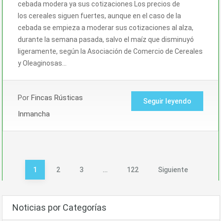
cebada modera ya sus cotizaciones Los precios de
los cereales siguen fuertes, aunque en el caso de la
cebada se empieza a moderar sus cotizaciones al alza,
durante la semana pasada, salvo el maíz que disminuyó
ligeramente, según la Asociación de Comercio de Cereales
y Oleaginosas…
Por
Fincas Rústicas
Seguir leyendo
Inmancha
Paginación
1
2
3
…
122
Siguiente
de
entradas
Noticias por Categorías