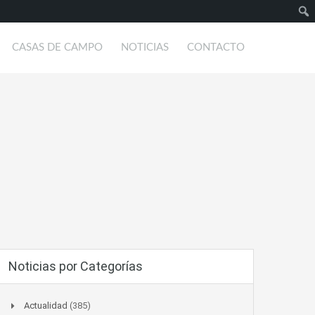
Busc
CASAS DE CAMPO
NOTICIAS
CONTACTO
Noticias por Categorías
Actualidad
(385)