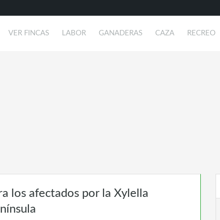
VER FINCAS
LABOR
GANADERAS
CAZA
RECREO
a los afectados por la Xylella
enínsula