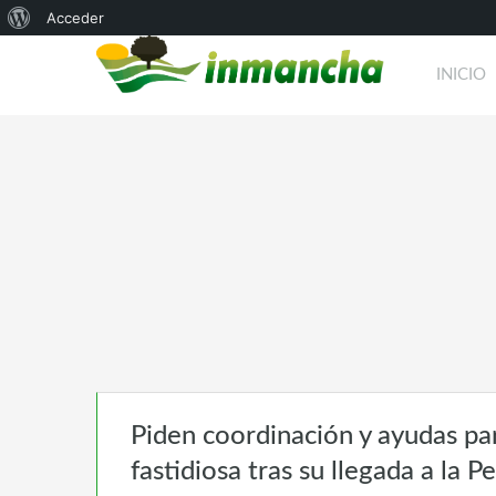
Acerca
Acceder
de
INICIO
WordPress
Piden coordinación y ayudas par
fastidiosa tras su llegada a la P