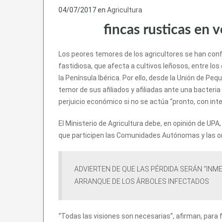
04/07/2017
en
Agricultura
fincas rusticas en 
Los peores temores de los agricultores se han confi
fastidiosa, que afecta a cultivos leñosos, entre lo
la Península Ibérica. Por ello, desde la Unión de Pe
temor de sus afiliados y afiliadas ante una bacteri
perjuicio económico si no se actúa “pronto, con int
El Ministerio de Agricultura debe, en opinión de UPA
que participen las Comunidades Autónomas y las or
ADVIERTEN DE QUE LAS PÉRDIDA SERÁN “INM
ARRANQUE DE LOS ÁRBOLES INFECTADOS
“Todas las visiones son necesarias”, afirman, para 