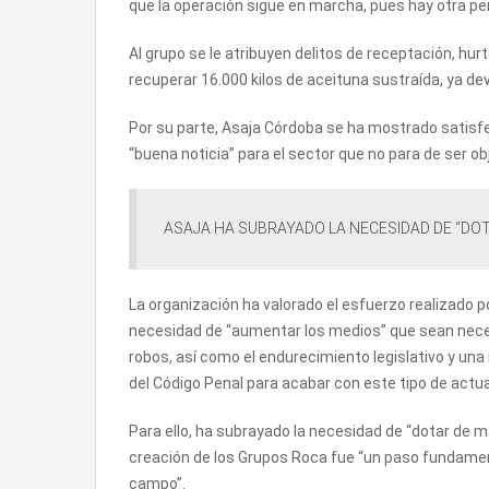
que la operación sigue en marcha, pues hay otra per
Al grupo se le atribuyen delitos de receptación, hur
recuperar 16.000 kilos de aceituna sustraída, ya dev
Por su parte, Asaja Córdoba se ha mostrado satisfec
“buena noticia” para el sector que no para de ser o
ASAJA HA SUBRAYADO LA NECESIDAD DE “DO
La organización ha valorado el esfuerzo realizado po
necesidad de “aumentar los medios” que sean necesa
robos, así como el endurecimiento legislativo y una 
del Código Penal para acabar con este tipo de actu
Para ello, ha subrayado la necesidad de “dotar de 
creación de los Grupos Roca fue “un paso fundamenta
campo”.