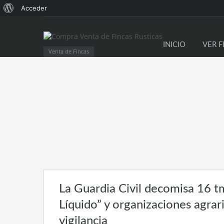
Acerca
Acceder
de
WordPress
INICIO
VER F
Venta de Fincas
La Guardia Civil decomisa 16 t
Líquido” y organizaciones agrar
vigilancia