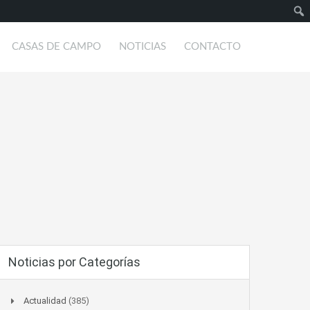
Busc
CASAS DE CAMPO
NOTICIAS
CONTACTO
Noticias por Categorías
Actualidad
(385)