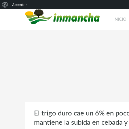
Acerca
Acceder
de
INICIO
WordPress
El trigo duro cae un 6% en poc
mantiene la subida en cebada y