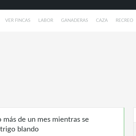
VER FINCAS
LABOR
GANADERAS
CAZA
RECREO
o más de un mes mientras se
 trigo blando