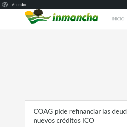
Acerca
Acceder
de
INICIO
WordPress
COAG pide refinanciar las deuda
nuevos créditos ICO