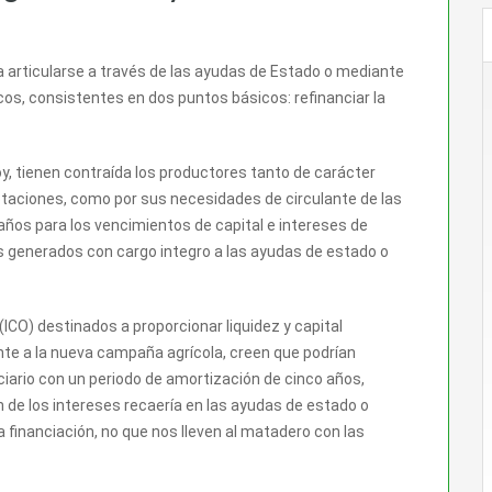
articularse a través de las ayudas de Estado o mediante
os, consistentes en dos puntos básicos: refinanciar la
oy, tienen contraída los productores tanto de carácter
lotaciones, como por sus necesidades de circulante de las
ños para los vencimientos de capital e intereses de
s generados con cargo integro a las ayudas de estado o
CO) destinados a proporcionar liquidez y capital
ente a la nueva campaña agrícola, creen que podrían
ciario con un periodo de amortización de cinco años,
ón de los intereses recaería en las ayudas de estado o
a financiación, no que nos lleven al matadero con las