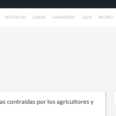
VER FINCAS
LABOR
GANADERAS
CAZA
RECREO
s contraídas por los agricultores y