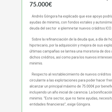
75.000€
Andrés Góngora ha explicado que ese apoyo podría 
ayudas de minimis, con fondos estales y autonómic
deuda del sector e iplemnetar nuevos cráditos ICO.
Sobre la refinanciación de la deuda que, a día de h
hipotecario, por la adquisición y mejora de sus exp
últimas campañas se lantea una moratoria de dos a
dichos créditos, así como para los nuevos interese
minimis.
Respecto al restablecimiento de nuevos créditos (I
circulante a las explotaciones para poder hacer fr
alcanzar un principal máximo de 75.000€ por benefi
incluyendo un año inicial de carencia. La bonificaci
minimis. “Este sector, que no tiene ayudas, necesit
entidades financieras”, exige Góngora.