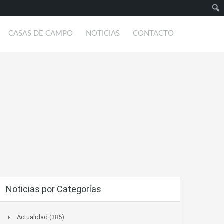
Busc
CASAS DE CAMPO
NOTICIAS
CONTACTO
Noticias por Categorías
Actualidad
(385)