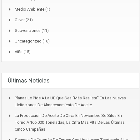
Medio Ambiente
(1)
Olivar
(21)
Subvenciones
(11)
Uncategorized
(16)
Viña
(15)
Últimas Noticias
Planas Le Pide A La UE Que Sea “más Realista” En Las Nuevas
Licitaciones De Almacenamiento De Aceite
La Producción De Aceite De Oliva En Noviembre Se Sitúa En
Torno A 166.000 Toneladas, La Cifra Más Alta De Las Últimas
Cinco Campañas
Semana De Compás De Espera Con Una Leven Tendencia A La