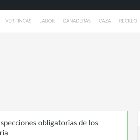
VER FINCAS
LABOR
GANADERAS
CAZA
RECREO
nspecciones obligatorias de los
ria