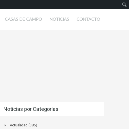
Busc
CASAS DE CAMPO
NOTICIAS
CONTACTO
Noticias por Categorías
Actualidad
(385)