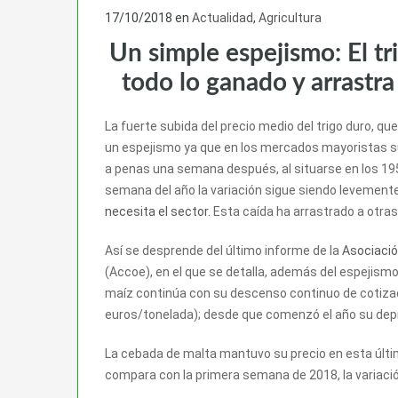
17/10/2018
en
Actualidad
,
Agricultura
Un simple espejismo: El t
todo lo ganado y arrastra
La fuerte subida del precio medio del trigo duro, qu
un espejismo ya que en los mercados mayoristas su
a penas una semana después, al situarse en los 19
semana del año la variación sigue siendo levemente
necesita el sector
. Esta caída ha arrastrado a otra
Así se desprende del último informe de la
Asociació
(Accoe), en el que se detalla, además del espejismo 
maíz continúa con su descenso continuo de cotizaci
euros/tonelada); desde que comenzó el año su depr
La cebada de malta mantuvo su precio en esta últi
compara con la primera semana de 2018, la variació