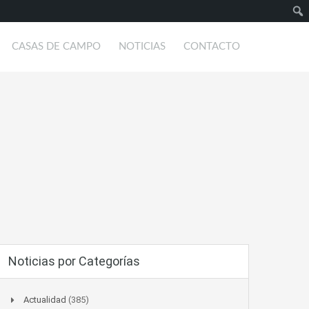
Busc
CASAS DE CAMPO
NOTICIAS
CONTACTO
Noticias por Categorías
Actualidad
(385)