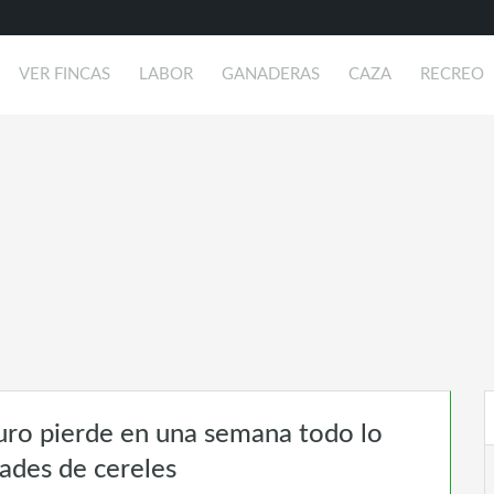
VER FINCAS
LABOR
GANADERAS
CAZA
RECREO
duro pierde en una semana todo lo
dades de cereles