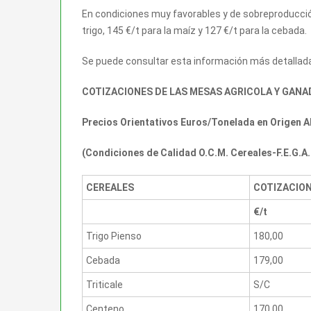
En condiciones muy favorables y de sobreproducción
trigo, 145 €/t para la maíz y 127 €/t para la cebada.
Se puede consultar esta información más detallada
COTIZACIONES DE LAS MESAS AGRICOLA Y GANA
Precios Orientativos Euros/Tonelada en Origen A
(Condiciones de Calidad O.C.M. Cereales-F.E.G.
CEREALES
COTIZACIO
€/t
Trigo Pienso
180,00
Cebada
179,00
Triticale
S/C
Centeno
170,00