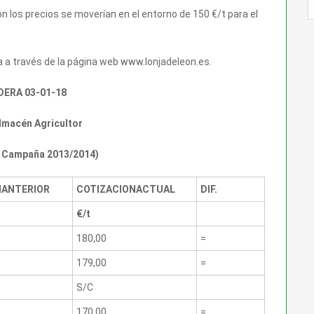
 los precios se moverían en el entorno de 150 €/t para el
 a través de la página web
www.
lonjadeleon.es.
DERA 03-01-18
lmacén Agricultor
A. Campaña 2013/2014)
N
ANTERIOR
COTIZACION
ACTUAL
DIF.
€/t
180,00
=
179,00
=
S/C
170,00
=