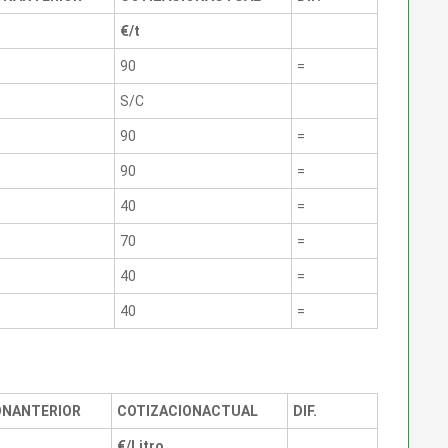
€/t
90
=
S/C
90
=
90
=
40
=
70
=
40
=
40
=
ON
ANTERIOR
COTIZACION
ACTUAL
DIF.
€/Litro