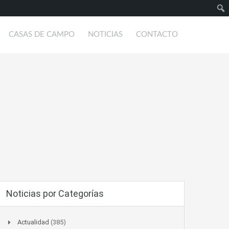
Busc
CASAS DE CAMPO
NOTICIAS
CONTACTO
Noticias por Categorías
Actualidad
(385)