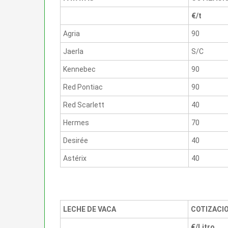
€/t
Agria
90
Jaerla
S/C
Kennebec
90
Red Pontiac
90
Red Scarlett
40
Hermes
70
Desirée
40
Astérix
40
LECHE DE VACA
COTIZACI
€/Litro