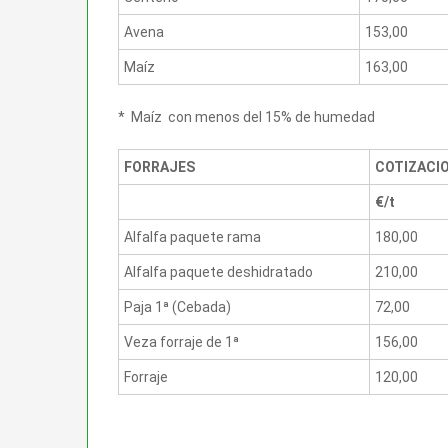
Avena
153,00
Maíz
163,00
* Maíz con menos del 15% de humedad
FORRAJES
COTIZACI
€/t
Alfalfa paquete rama
180,00
Alfalfa paquete deshidratado
210,00
Paja 1ª (Cebada)
72,00
Veza forraje de 1ª
156,00
Forraje
120,00