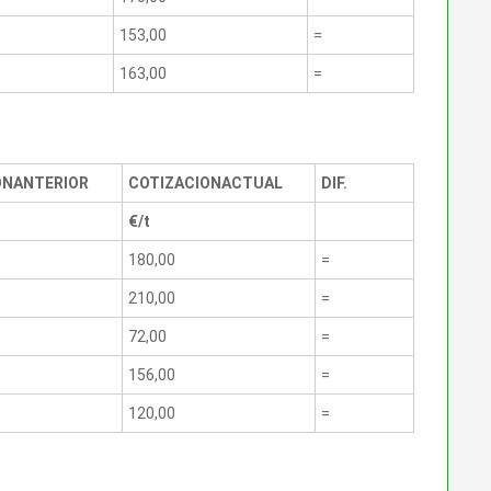
153,00
=
163,00
=
ON
ANTERIOR
COTIZACION
ACTUAL
DIF.
€/t
180,00
=
210,00
=
72,00
=
156,00
=
120,00
=