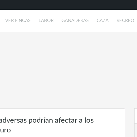
VER FINCAS
LABOR
GANADERAS
CAZA
RECREO
adversas podrían afectar a los
turo