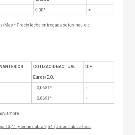
0,30*
=
ros/Mes * Precio leche entregada octub-nov-dic
N
ANTERIOR
COTIZACION
ACTUAL
DIF.
Euros/E.Q.
0,0631*
=
0,0691*
=
 noviembre
ja 13,41 y leche cabra 9,54 (Datos Laboratorio