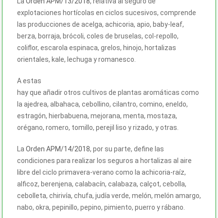
La
Orden APM/13/2018
, relativa al seguro de
explotaciones hortícolas en ciclos sucesivos, comprende
las producciones de acelga, achicoria, apio, baby-leaf,
berza, borraja, brócoli, coles de bruselas, col-repollo,
coliflor, escarola espinaca, grelos, hinojo, hortalizas
orientales, kale, lechuga y romanesco.
A estas
hay que añadir otros cultivos de plantas aromáticas como
la ajedrea, albahaca, cebollino, cilantro, comino, eneldo,
estragón, hierbabuena, mejorana, menta, mostaza,
orégano, romero, tomillo, perejil liso y rizado, y otras.
La
Orden APM/14/2018
, por su parte, define las
condiciones para realizar los seguros a hortalizas al aire
libre del ciclo primavera-verano como la achicoria-raíz,
alficoz, berenjena, calabacín, calabaza, calçot, cebolla,
cebolleta, chirivía, chufa, judía verde, melón, melón amargo,
nabo, okra, pepinillo, pepino, pimiento, puerro y rábano.