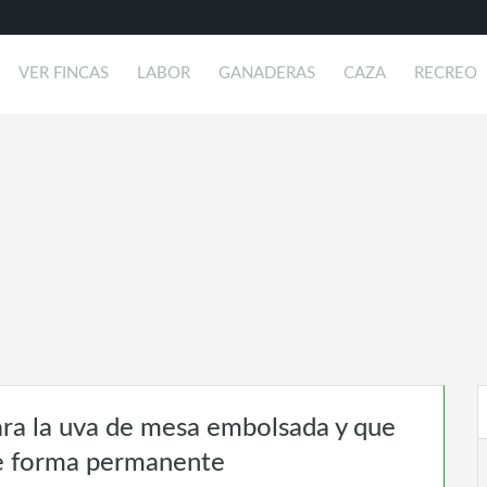
VER FINCAS
LABOR
GANADERAS
CAZA
RECREO
ara la uva de mesa embolsada y que
 de forma permanente