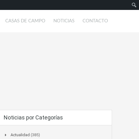
Busc
CASAS DE CAMPO
NOTICIAS
CONTACTO
Noticias por Categorías
Actualidad
(385)