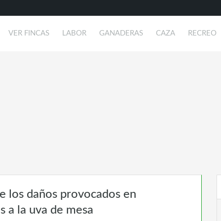
VER FINCAS
LABOR
GANADERAS
CAZA
RECREO
nte los daños provocados en
s a la uva de mesa