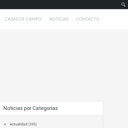
Busc
CASAS DE CAMPO
NOTICIAS
CONTACTO
Noticias por Categorías
Actualidad
(385)