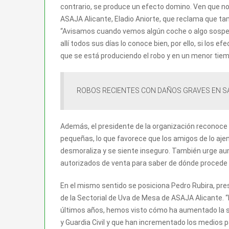
contrario, se produce un efecto domino. Ven que no 
ASAJA Alicante, Eladio Aniorte, que reclama que tam
“Avisamos cuando vemos algún coche o algo sospec
allí todos sus días lo conoce bien, por ello, si los ef
que se está produciendo el robo y en un menor tiem
ROBOS RECIENTES CON DAÑOS GRAVES EN 
Además, el presidente de la organización reconoce q
pequeñas, lo que favorece que los amigos de lo aje
desmoraliza y se siente inseguro. También urge au
autorizados de venta para saber de dónde procede 
En el mismo sentido se posiciona Pedro Rubira, pre
de la Sectorial de Uva de Mesa de ASAJA Alicante. “
últimos años, hemos visto cómo ha aumentado la se
y Guardia Civil y que han incrementado los medios 