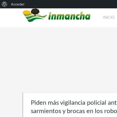
Acerca
Acceder
de
INICIO
WordPress
Piden más vigilancia policial a
sarmientos y brocas en los robo