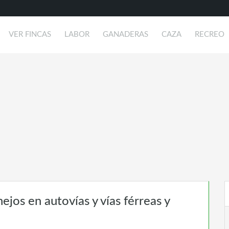
VER FINCAS
LABOR
GANADERAS
CAZA
RECREO
ejos en autovías y vías férreas y