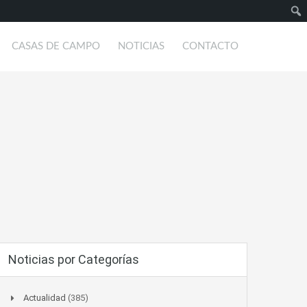
Busc
CASAS DE CAMPO
NOTICIAS
CONTACTO
Noticias por Categorías
Actualidad
(385)