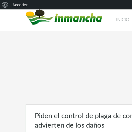
Acerca
Acceder
de
INICIO
WordPress
Piden el control de plaga de con
advierten de los daños