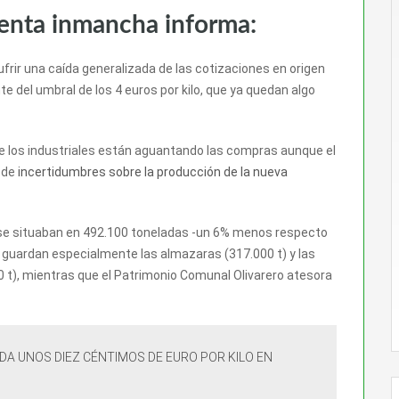
venta inmancha informa:
ufrir una caída generalizada de las cotizaciones en origen
e del umbral de los 4 euros por kilo, que ya quedan algo
 los industriales están aguantando las compras aunque el
 de
incertidumbres sobre la producción de la nueva
io se situaban en 492.100 toneladas -un 6% menos respecto
 guardan especialmente las almazaras (317.000 t) y las
0 t), mientras que el Patrimonio Comunal Olivarero atesora
ADA UNOS DIEZ CÉNTIMOS DE EURO POR KILO EN