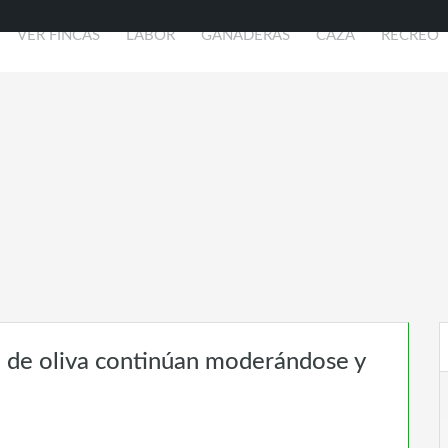
VER FINCAS
LABOR
GANADERAS
CAZA
RECREO
te de oliva continúan moderándose y