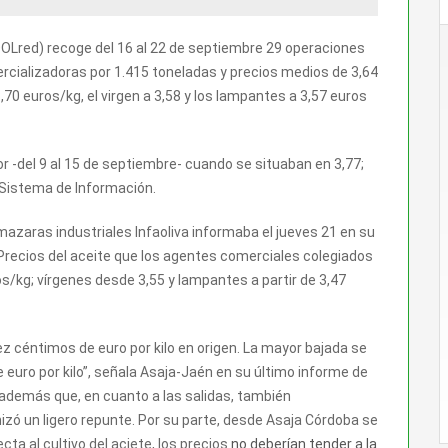
OOLred) recoge del 16 al 22 de septiembre 29 operaciones
cializadoras por 1.415 toneladas y precios medios de 3,64
,70 euros/kg, el virgen a 3,58 y los lampantes a 3,57 euros
r -del 9 al 15 de septiembre- cuando se situaban en 3,77;
 Sistema de Información.
mazaras industriales Infaoliva informaba el jueves 21 en su
Precios del aceite que los agentes comerciales colegiados
os/kg; vírgenes desde 3,55 y lampantes a partir de 3,47
ez céntimos de euro por kilo en origen. La mayor bajada se
e euro por kilo”, señala Asaja-Jaén en su último informe de
 además que, en cuanto a las salidas, también
izó un ligero repunte. Por su parte, desde Asaja Córdoba se
ta al cultivo del aciete, los precios
no deberían tender a la