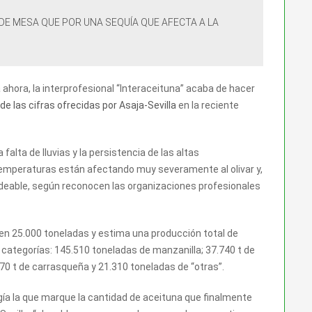
 DE MESA QUE POR UNA SEQUÍA QUE AFECTA A LA
hora, la interprofesional “Interaceituna” acaba de hacer
a de las cifras ofrecidas por Asaja-Sevilla
en la reciente
a falta de lluvias y la persistencia de las altas
emperaturas están afectando muy severamente al olivar y,
deable, según reconocen las organizaciones profesionales
 en 25.000 toneladas y estima una producción total de
r categorías: 145.510 toneladas de manzanilla; 37.740 t de
670 t de carrasqueña y 21.310 toneladas de “otras”.
ogía la que marque la cantidad de aceituna que finalmente