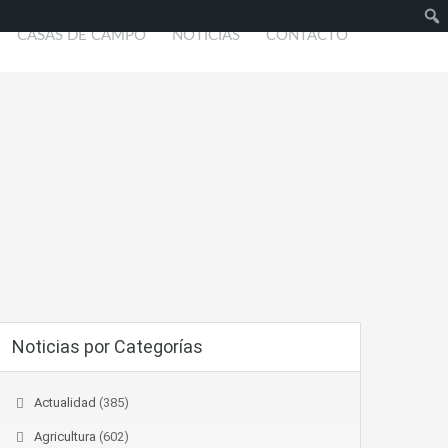
CASAS DE CAMPO
NOTICIAS
CONTACTO
Busc
Noticias por Categorías
Actualidad
(385)
Agricultura
(602)