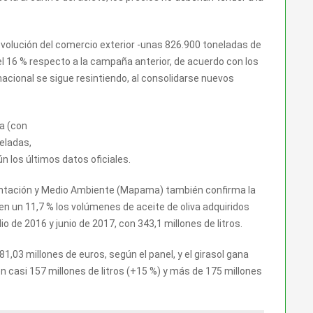
evolución del comercio exterior -unas 826.900 toneladas de
el 16 % respecto a la campaña anterior, de acuerdo con los
acional se sigue resintiendo, al consolidarse nuevos
ña (con
eladas,
los últimos datos oficiales.
imentación y Medio Ambiente (Mapama) también confirma la
en un 11,7 % los volúmenes de aceite de oliva adquiridos
io de 2016 y junio de 2017, con 343,1 millones de litros.
281,03 millones de euros, según el panel, y el girasol gana
 en casi 157 millones de litros (+15 %) y más de 175 millones