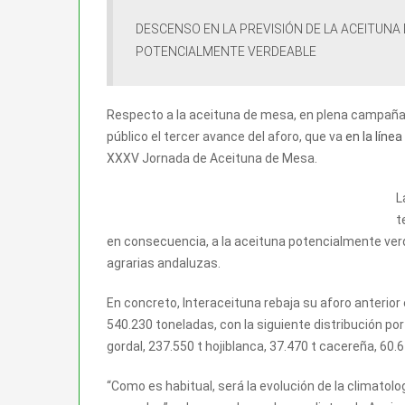
DESCENSO EN LA PREVISIÓN DE LA ACEITUNA
POTENCIALMENTE VERDEABLE
Respecto a la aceituna de mesa, en plena campaña a
público el tercer avance del aforo, que va
en la líne
XXXV Jornada de Aceituna de Mesa.
L
t
en consecuencia, a la aceituna potencialmente ver
agrarias andaluzas.
En concreto, Interaceituna rebaja su aforo anterior
540.230 toneladas, con la siguiente distribución po
gordal, 237.550 t hojiblanca, 37.470 t cacereña, 60.
“Como es habitual, será la evolución de la climatol