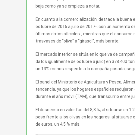
baja
como ya se empieza a notar.
En cuanto a la comercialización, destaca la buena 
octubre de 2016 a julio de 2017-, con un aumento d
últimos datos oficiales-, mientras que el consumo n
trasvases de “oliva” a “girasol”, más barato.
El mercado interior se sitúa en lo que va de campa
datos igualmente de octubre a julio) en 378.400 ton
un 13% menos respecto a la campaña pasada, según 
El panel del Ministerio de Agricultura y Pesca, Al
tendencia, ya que los hogares españoles redujeron 
durante el año móvil (TAM), que transcurrió entre jul
El descenso en valor fue del 8,8 %, al situarse en 1.
peso frente a los olivas en los hogares, al situarse
de euros, un 4,5 % más.