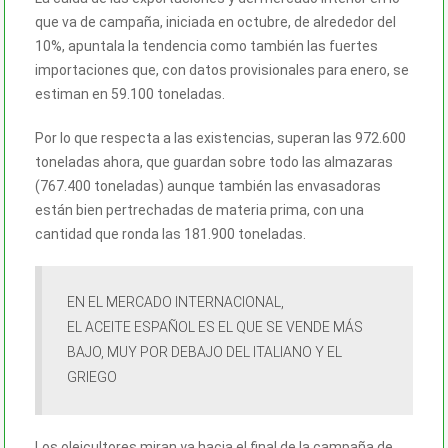
que va de campaña, iniciada en octubre, de alrededor del
10%, apuntala la tendencia como también las fuertes
importaciones que, con datos provisionales para enero, se
estiman en 59.100 toneladas.
Por lo que respecta a las existencias, superan las 972.600
toneladas ahora, que guardan sobre todo las almazaras
(767.400 toneladas) aunque también las envasadoras
están bien pertrechadas de materia prima, con una
cantidad que ronda las 181.900 toneladas.
EN EL MERCADO INTERNACIONAL,
EL
ACEITE
ESPAÑOL ES EL QUE SE VENDE MÁS
BAJO, MUY POR DEBAJO DEL ITALIANO Y EL
GRIEGO
Los oleicultores miran ya hacia el final de la campaña de