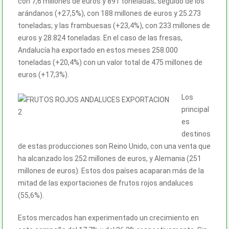
con 7,6 millones de euros y 891 toneladas; seguido de los
arándanos (+27,5%), con 188 millones de euros y 25.273
toneladas; y las frambuesas (+23,4%), con 233 millones de
euros y 28.824 toneladas. En el caso de las fresas,
Andalucía ha exportado en estos meses 258.000
toneladas (+20,4%) con un valor total de 475 millones de
euros (+17,3%).
Los
principal
es
destinos
de estas producciones son Reino Unido, con una venta que
ha alcanzado los 252 millones de euros, y Alemania (251
millones de euros). Estos dos países acaparan más de la
mitad de las exportaciones de frutos rojos andaluces
(55,6%).
Estos mercados han experimentado un crecimiento en