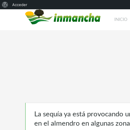
Acerca
Acceder
de
INICIO
WordPress
La sequía ya está provocando u
en el almendro en algunas zon