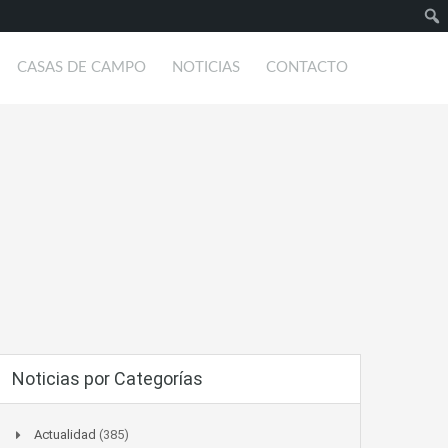
Busc
CASAS DE CAMPO
NOTICIAS
CONTACTO
Noticias por Categorías
Actualidad
(385)