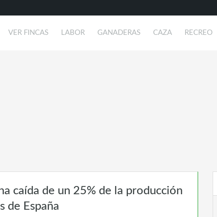
VER FINCAS
LABOR
GANADERAS
CAZA
RECREO
na caída de un 25% de la producción
as de España