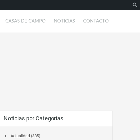
Busc
CASAS DE CAMPO
NOTICIAS
CONTACTO
Noticias por Categorías
Actualidad
(385)