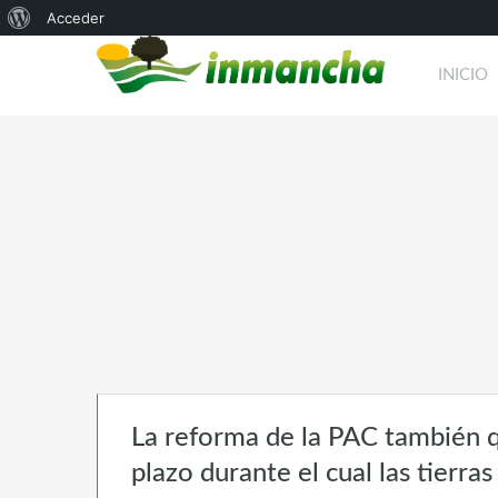
Acerca
Acceder
de
INICIO
WordPress
La reforma de la PAC también q
plazo durante el cual las tierra