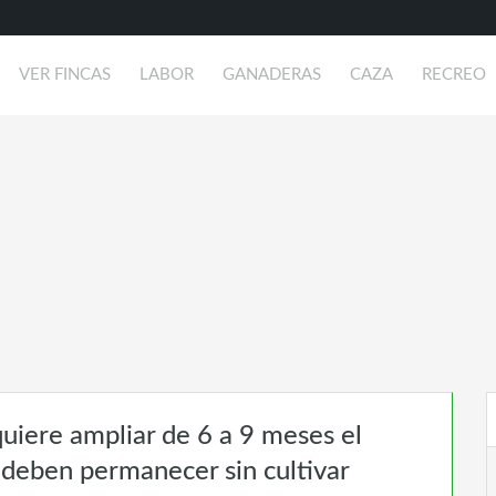
VER FINCAS
LABOR
GANADERAS
CAZA
RECREO
uiere ampliar de 6 a 9 meses el
s deben permanecer sin cultivar