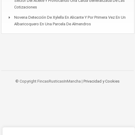
Sector Del Aceite Y Provocando Una Caída Generalizada De Las
Cotizaciones
Novena Detección De Xylella En Alicante Y Por Primera Vez En Un
Albaricoquero En Una Parcela De Almendros
© Copyright FincasRusticasInMancha |
Privacidad y Cookies