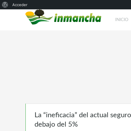
Acerca
Acceder
de
INICIO
WordPress
La “ineficacia” del actual segur
debajo del 5%