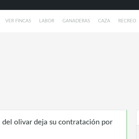
VER FINCAS
LABOR
GANADERAS
CAZA
RECREO
o del olivar deja su contratación por