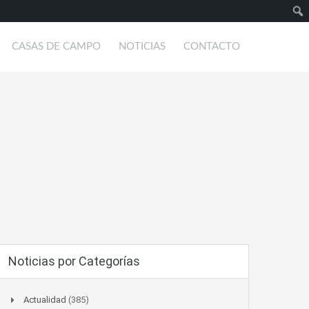
Busc
CASAS DE CAMPO
NOTICIAS
CONTACTO
Noticias por Categorías
Actualidad
(385)