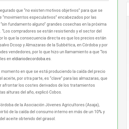
egurado que “no existen motivos objetivos” para que se
 de “movimientos especulativos” encabezados por las
n “sin fundamento alguno” grandes cosechas en la próxima
 “Los compradores se están resistiendo y el sector del
or lo que la consecuencia directa es que los precios están
, salvo Dcoop y Almazaras de la Subbética, en Córdoba y por
des vendedores, por lo que hizo un llamamiento a que “los
bles en
eldiariodecordoba.es
.
l momento en que se está produciendo la caída del precio
el aceite, por otra parte, es “clave” para las almazaras, que
 afrontar los costes derivados de los tratamientos
stas alturas del año, explicó Cobos.
Córdoba de la Asociación Jóvenes Agricultores (Asaja),
virtió de la caída del consumo interno en más de un 10% y
del aceite obtenido del girasol.