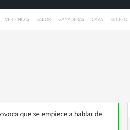
VER FINCAS
LABOR
GANADERAS
CAZA
RECREO
provoca que se empiece a hablar de