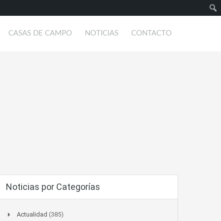
Busc
CASAS DE CAMPO
NOTICIAS
CONTACTO
Noticias por Categorías
Actualidad
(385)