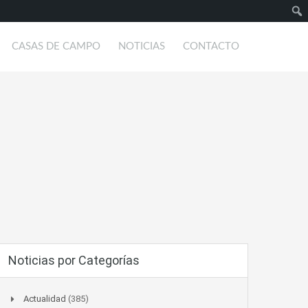
Busc
CASAS DE CAMPO
NOTICIAS
CONTACTO
Noticias por Categorías
Actualidad
(385)