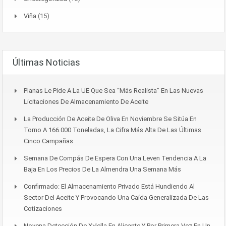
Viña
(15)
Últimas Noticias
Planas Le Pide A La UE Que Sea “más Realista” En Las Nuevas
Licitaciones De Almacenamiento De Aceite
La Producción De Aceite De Oliva En Noviembre Se Sitúa En
Torno A 166.000 Toneladas, La Cifra Más Alta De Las Últimas
Cinco Campañas
Semana De Compás De Espera Con Una Leven Tendencia A La
Baja En Los Precios De La Almendra Una Semana Más
Confirmado: El Almacenamiento Privado Está Hundiendo Al
Sector Del Aceite Y Provocando Una Caída Generalizada De Las
Cotizaciones
Novena Detección De Xylella En Alicante Y Por Primera Vez En Un