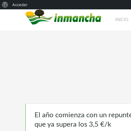
Acerca
Acceder
de
INICIO
WordPress
El año comienza con un repunte 
que ya supera los 3,5 €/k