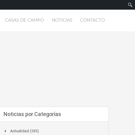
Busc
CASAS DE CAMPO
NOTICIAS
CONTACTO
Noticias por Categorías
Actualidad
(385)