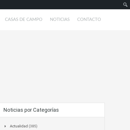
Busc
CASAS DE CAMPO
NOTICIAS
CONTACTO
Noticias por Categorías
Actualidad
(385)