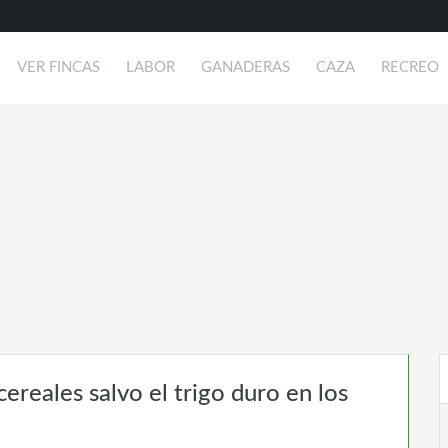
VER FINCAS
LABOR
GANADERAS
CAZA
RECREO
ereales salvo el trigo duro en los