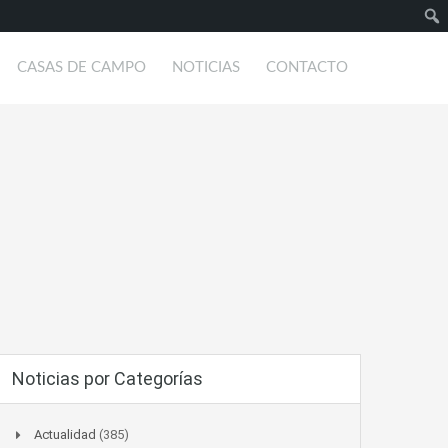
Busc
CASAS DE CAMPO
NOTICIAS
CONTACTO
Noticias por Categorías
Actualidad
(385)