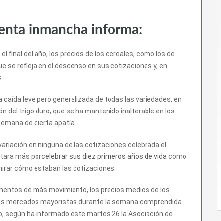
venta inmancha informa:
el final del año, los precios de los cereales, como los de
ue se refleja en el descenso en sus cotizaciones y, en
.
 caída leve pero generalizada de todas las variedades, en
n del trigo duro, que se ha mantenido inalterable en los
emana de cierta apatía.
variación en ninguna de las cotizaciones celebrada el
ptara más por
celebrar sus diez primeros años de vida
como
mirar cómo estaban las cotizaciones.
omentos de más movimiento, los precios medios de los
los mercados mayoristas durante la semana comprendida
duro, según ha informado este martes 26 la Asociación de