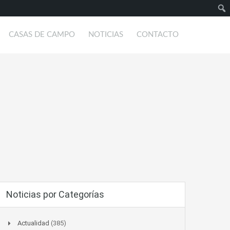
Busc
CASAS DE CAMPO
NOTICIAS
CONTACTO
Noticias por Categorías
Actualidad
(385)