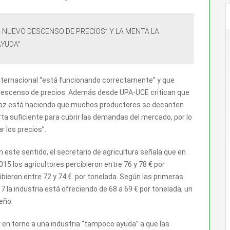
N NUEVO DESCENSO DE PRECIOS” Y LA MENTA LA
AYUDA”
nternacional “está funcionando correctamente” y que
 descenso de precios. Además desde UPA-UCE critican que
 arroz está haciendo que muchos productores se decanten
rta suficiente para cubrir las demandas del mercado, por lo
r los precios”.
n este sentido, el secretario de agricultura señala que en
015 los agricultores percibieron entre 76 y 78 € por
bieron entre 72 y 74 € por tonelada. Según las primeras
 la industria está ofreciendo de 68 a 69 € por tonelada, un
eño.
 en torno a una industria “tampoco ayuda” a que las