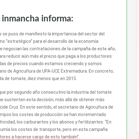
a inmancha informa:
s se puso de manifiesto la
i
mportancia del sector del
o “estratégico” para el desarrollo de la economía
se negocian las contrataciones de la campaña de este año,
ara reducir aún más el precio que paga a los productores:
adas de precios cuando estamos creciendo y somos
ario de Agricultura de UPA-UCE Extremadura. En concreto,
lada de tomate, diez menos que en 2015.
que por segundo año consecutivo la industria del tomate
 que sustenten esta decisión, más allá de obtener más
cide Cruz. En este sentido, el secretario de Agricultura de
empos los costes de producción se han incrementado
icidad, los carburantes y los abonos y fertilizantes: “En
asumía los costes de transporte, pero en esta campaña
tores a hacerse cargo de esto también”.