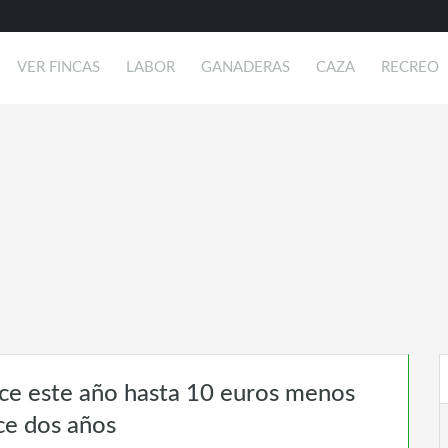
VER FINCAS
LABOR
GANADERAS
CAZA
RECREO
ece este año hasta 10 euros menos
ce dos años