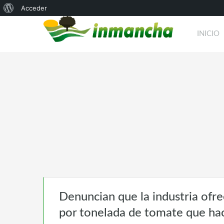
Acerca
Acceder
de
INICIO
WordPress
Denuncian que la industria ofr
por tonelada de tomate que ha