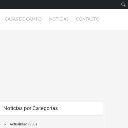
Busc
CASAS DE CAMPO
NOTICIAS
CONTACTO
Noticias por Categorías
Actualidad
(385)