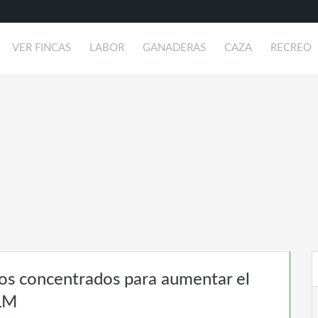
VER FINCAS
LABOR
GANADERAS
CAZA
RECREO
tos concentrados para aumentar el
CLM