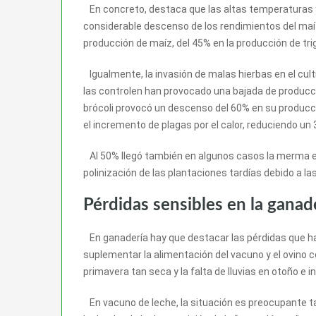
En concreto, destaca que las altas temperaturas y 
considerable descenso de los rendimientos del maíz 
producción de maíz, del 45% en la producción de trig
Igualmente, la invasión de malas hierbas en el cult
las controlen han provocado una bajada de produc
brócoli provocó un descenso del 60% en su producc
el incremento de plagas por el calor, reduciendo un
Al 50% llegó también en algunos casos la merma en 
polinización de las plantaciones tardías debido a l
Pérdidas sensibles en la ganade
En ganadería hay que destacar las pérdidas que ha
suplementar la alimentación del vacuno y el ovino co
primavera tan seca y la falta de lluvias en otoño e in
En vacuno de leche, la situación es preocupante tam