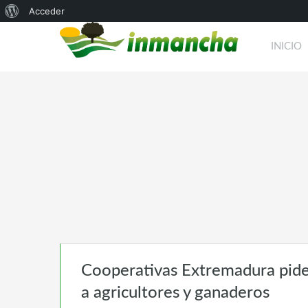
Acerca
Acceder
de
INICIO
WordPress
Cooperativas Extremadura pide
a agricultores y ganaderos