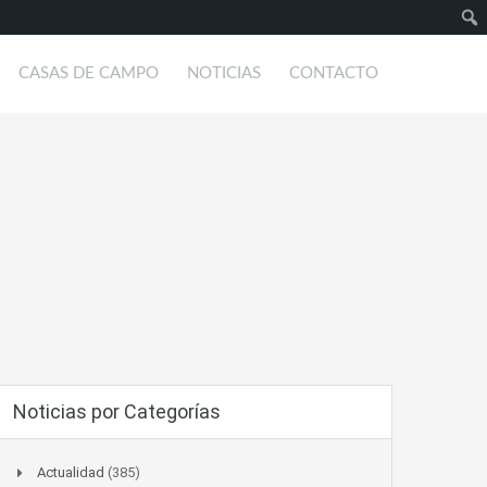
Busc
CASAS DE CAMPO
NOTICIAS
CONTACTO
Noticias por Categorías
Actualidad
(385)