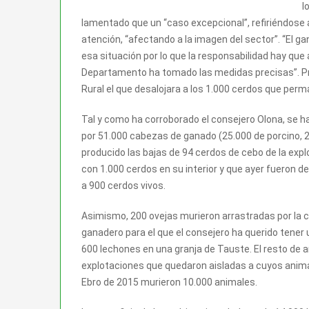
l
lamentado que un “caso excepcional”, refiriéndose a
atención, “afectando a la imagen del sector”. “El g
esa situación por lo que la responsabilidad hay que
Departamento ha tomado las medidas precisas”. Pr
Rural el que desalojara a los 1.000 cerdos que perma
Tal y como ha corroborado el consejero Olona, se 
por 51.000 cabezas de ganado (25.000 de porcino, 2
producido las bajas de 94 cerdos de cebo de la expl
con 1.000 cerdos en su interior y que ayer fueron 
a 900 cerdos vivos.
Asimismo, 200 ovejas murieron arrastradas por la c
ganadero para el que el consejero ha querido tener 
600 lechones en una granja de Tauste. El resto de 
explotaciones que quedaron aisladas a cuyos animal
Ebro de 2015 murieron 10.000 animales.