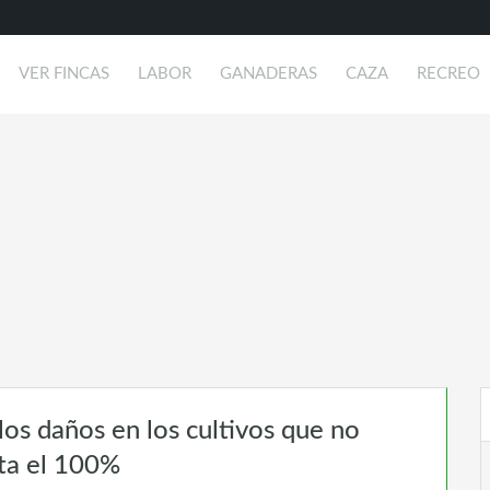
VER FINCAS
LABOR
GANADERAS
CAZA
RECREO
os daños en los cultivos que no
sta el 100%