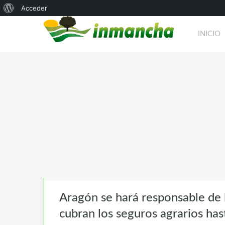
Acerca
Acceder
de
INICIO
WordPress
Aragón se hará responsable de l
cubran los seguros agrarios ha