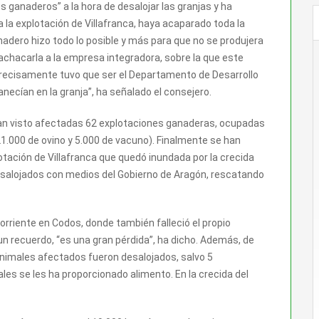
os ganaderos” a la hora de desalojar las granjas y ha
 la explotación de Villafranca, haya acaparado toda la
anadero hizo todo lo posible y más para que no se produjera
 achacarla a la empresa integradora, sobre la que este
ecisamente tuvo que ser el Departamento de Desarrollo
necían en la granja”, ha señalado el consejero.
han visto afectadas 62 explotaciones ganaderas, ocupadas
1.000 de ovino y 5.000 de vacuno). Finalmente se han
otación de Villafranca que quedó inundada por la crecida
desalojados con medios del Gobierno de Aragón, rescatando
orriente en Codos, donde también falleció el propio
un recuerdo, “es una gran pérdida”, ha dicho. Además, de
animales afectados fueron desalojados, salvo 5
es se les ha proporcionado alimento. En la crecida del