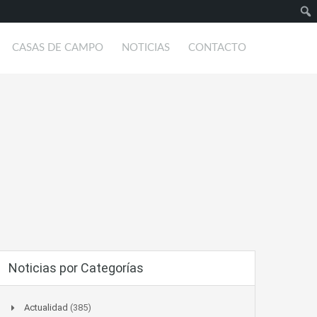
Busc
CASAS DE CAMPO
NOTICIAS
CONTACTO
Noticias por Categorías
Actualidad
(385)