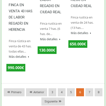
FINCA EN
REGADIO EN
CIUDAD REAL
VENTA 43 HAS.
CIUDAD REAL
DE LABOR
Finca rustica en
venta de 24 has.
REGADÍO EN
Finca rustica en
(13 has.…
venta 7 has. (6
HERENCIA
Más detalles
has. de…
Más detalles
Finca rústica en
650.000€
venta de 43 has.
130.000€
todas ellas…
Más detalles
990.000€
Primero
Anterior
3
4
5
6
7
8
Siguiente