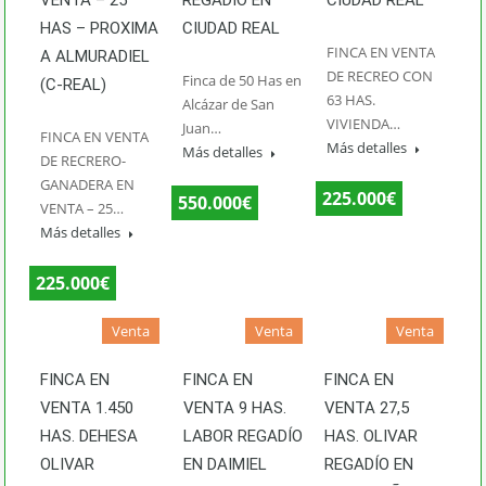
HAS – PROXIMA
CIUDAD REAL
FINCA EN VENTA
A ALMURADIEL
DE RECREO CON
Finca de 50 Has en
(C-REAL)
63 HAS.
Alcázar de San
VIVIENDA…
Juan…
FINCA EN VENTA
Más detalles
Más detalles
DE RECRERO-
GANADERA EN
225.000€
550.000€
VENTA – 25…
Más detalles
225.000€
Venta
Venta
Venta
FINCA EN
FINCA EN
FINCA EN
VENTA 1.450
VENTA 9 HAS.
VENTA 27,5
HAS. DEHESA
LABOR REGADÍO
HAS. OLIVAR
OLIVAR
EN DAIMIEL
REGADÍO EN