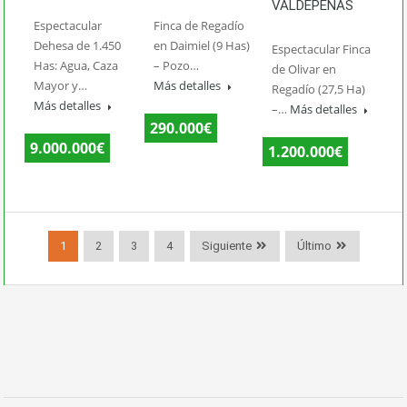
VALDEPEÑAS
Espectacular
Finca de Regadío
Dehesa de 1.450
en Daimiel (9 Has)
Espectacular Finca
Has: Agua, Caza
– Pozo…
de Olivar en
Mayor y…
Más detalles
Regadío (27,5 Ha)
Más detalles
–…
Más detalles
290.000€
9.000.000€
1.200.000€
1
2
3
4
Siguiente
Último