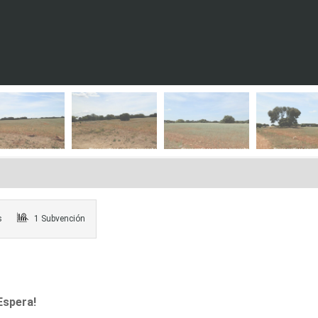
s
1 Subvención
Espera!