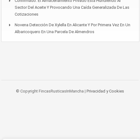
Confirmado: El Almacenamiento Privado Está Hundiendo Al
Sector Del Aceite Y Provocando Una Caída Generalizada De Las
Cotizaciones
Novena Detección De Xylella En Alicante Y Por Primera Vez En Un
Albaricoquero En Una Parcela De Almendros
© Copyright FincasRusticasInMancha |
Privacidad y Cookies