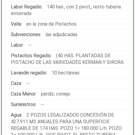
Labor Regadío:
140 has., con 2 pivot,, resto tubería
enterrada
Valla:
en la zona de Pistachos
Subvenciones:
las adjudicadas
Labor:
--
Pistachos Regadío:
(40 HAS. PLANTADAS DE
PISTACHO DE LAS VARIEDADES KERMAN Y SIRORA
Lavandin regadío:
10 hectáreas
Caza:
--
Caza Menor:
perdiz, conejo
Suministros:
--
Agua:
2 POZOS LEGALIZADOS CONCESIÓN DE
427.911 M3 ANUALES PARA UNA SUPERFICIE
REGABLE DE 174 HAS. POZO 1= 180.000 L/h. POZO
2= 100.000 L/h., DOS PIVOT, EL RESTO TUBERIA