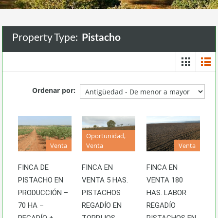
Property Type:
Pistacho
Ordenar por:
Oportunidad,
Venta
Venta
Venta
FINCA DE
FINCA EN
FINCA EN
PISTACHO EN
VENTA 5 HAS.
VENTA 180
PRODUCCIÓN –
PISTACHOS
HAS. LABOR
70 HA –
REGADÍO EN
REGADÍO
REGADÍO +
TORRIJOS
PISTACHOS EN