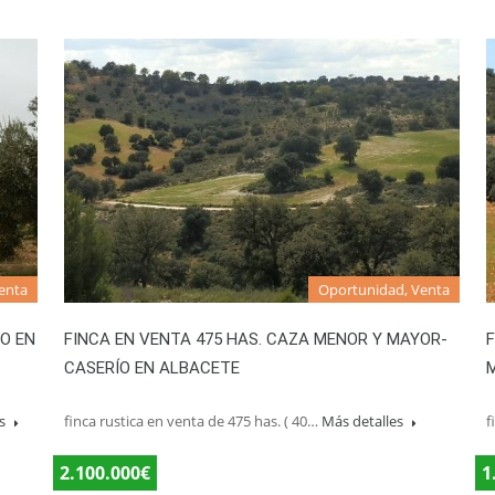
enta
Oportunidad, Venta
NO EN
FINCA EN VENTA 475 HAS. CAZA MENOR Y MAYOR-
CASERÍO EN ALBACETE
es
finca rustica en venta de 475 has. ( 40…
Más detalles
f
2.100.000€
1