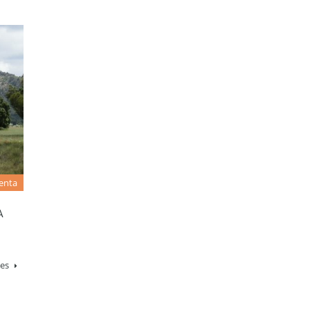
enta
A
les