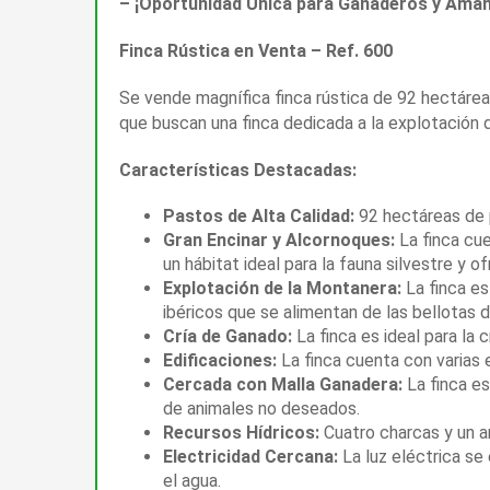
–
¡Oportunidad Única para Ganaderos y Amant
Finca Rústica en Venta – Ref. 600
Se vende magnífica finca rústica de 92 hectárea
que buscan una finca dedicada a la explotación d
Características Destacadas:
Pastos de Alta Calidad:
92 hectáreas de p
Gran Encinar y Alcornoques:
La finca cue
un hábitat ideal para la fauna silvestre y o
Explotación de la Montanera:
La finca es
ibéricos que se alimentan de las bellotas d
Cría de Ganado:
La finca es ideal para la c
Edificaciones:
La finca cuenta con varias 
Cercada con Malla Ganadera:
La finca es
de animales no deseados.
Recursos Hídricos:
Cuatro charcas y un ar
Electricidad Cercana:
La luz eléctrica se 
el agua.