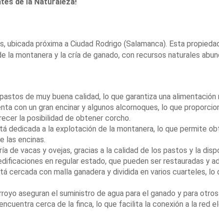
es de la Naturaleza!
s, ubicada próxima a Ciudad Rodrigo (Salamanca). Esta propieda
e la montanera y la cría de ganado, con recursos naturales abund
astos de muy buena calidad, lo que garantiza una alimentación 
nta con un gran encinar y algunos alcornoques, lo que proporci
frecer la posibilidad de obtener corcho.
tá dedicada a la explotación de la montanera, lo que permite obt
e las encinas.
ría de vacas y ovejas, gracias a la calidad de los pastos y la disp
edificaciones en regular estado, que pueden ser restauradas y a
tá cercada con malla ganadera y dividida en varios cuarteles, lo 
royo aseguran el suministro de agua para el ganado y para otros u
encuentra cerca de la finca, lo que facilita la conexión a la red