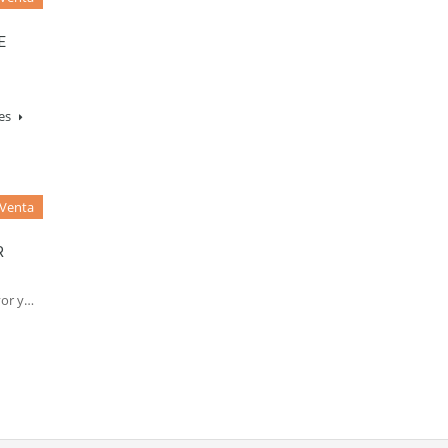
E
les
Venta
R
yor y…