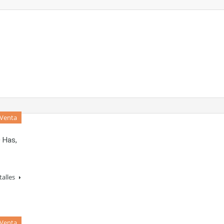
Venta
0 Has,
talles
 Venta