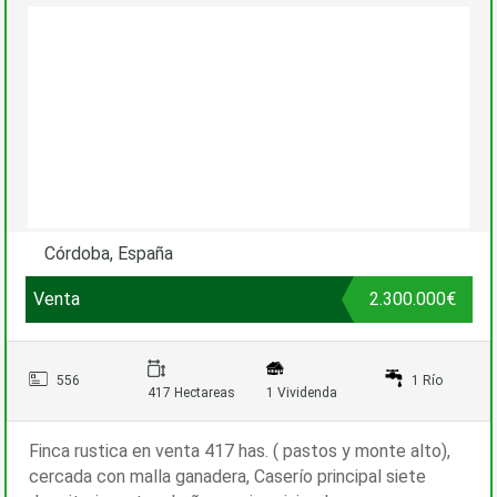
Córdoba, España
Venta
2.300.000€
556
1 Río
417 Hectareas
1 Vividenda
Finca rustica en venta 417 has. ( pastos y monte alto),
cercada con malla ganadera, Caserío principal siete