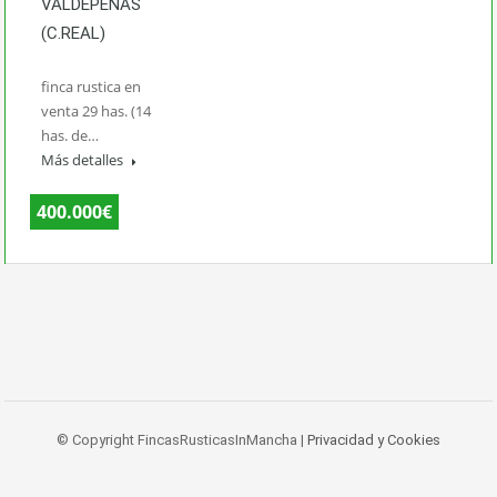
VALDEPEÑAS
(C.REAL)
finca rustica en
venta 29 has. (14
has. de…
Más detalles
400.000€
© Copyright FincasRusticasInMancha |
Privacidad y Cookies